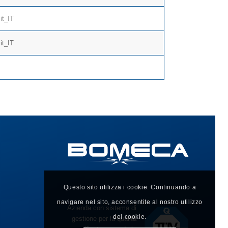
it_IT
it_IT
Questo sito utilizza i cookie. Continuando a
navigare nel sito, acconsentite al nostro utilizzo
Azienda con sistema di
dei cookie.
gestione per la qualità