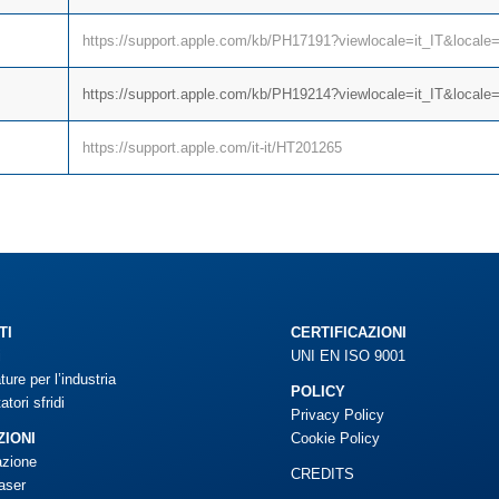
https://support.apple.com/kb/PH17191?viewlocale=it_IT&locale=
https://support.apple.com/kb/PH19214?viewlocale=it_IT&locale=
https://support.apple.com/it-it/HT201265
TI
CERTIFICAZIONI
i
UNI EN ISO 9001
ture per l’industria
POLICY
atori sfridi
Privacy Policy
IONI
Cookie Policy
azione
CREDITS
aser