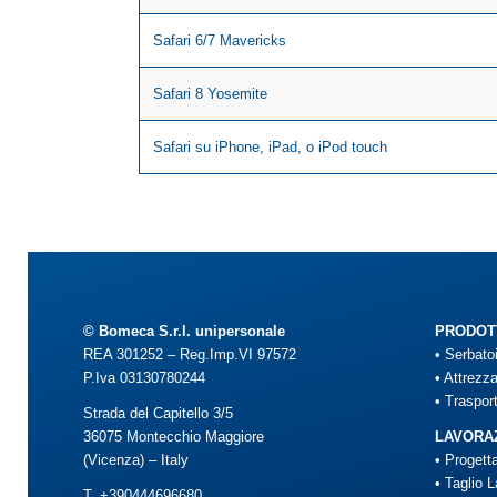
Safari 6/7 Mavericks
Safari 8 Yosemite
Safari su iPhone, iPad, o iPod touch
© Bomeca S.r.l. unipersonale
PRODOT
REA 301252 – Reg.Imp.VI 97572
•
Serbato
P.Iva 03130780244
•
Attrezza
•
Trasport
Strada del Capitello 3/5
36075 Montecchio Maggiore
LAVORAZ
(Vicenza) – Italy
•
Progett
•
Taglio L
T. +390444696680