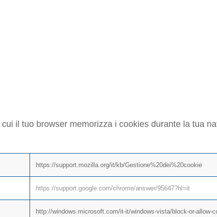
LITARE I COOKIE 
IONE DEL BROWS
cui il tuo browser memorizza i cookies durante la tua nav
https://support.mozilla.org/it/kb/Gestione%20dei%20cookie
https://support.google.com/chrome/answer/95647?hl=it
http://windows.microsoft.com/it-it/windows-vista/block-or-allow-