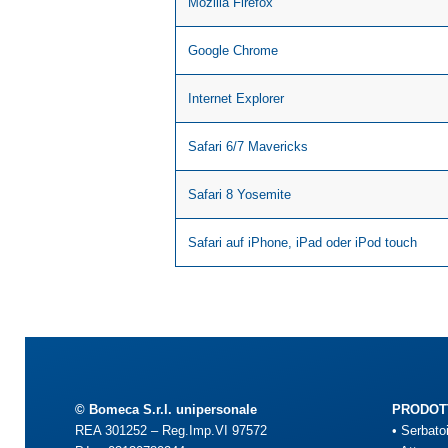
Mozilla Firefox
Google Chrome
Internet Explorer
Safari 6/7 Mavericks
Safari 8 Yosemite
Safari auf iPhone, iPad oder iPod touch
© Bomeca S.r.l. unipersonale
PRODOT
REA 301252 – Reg.Imp.VI 97572
•
Serbato