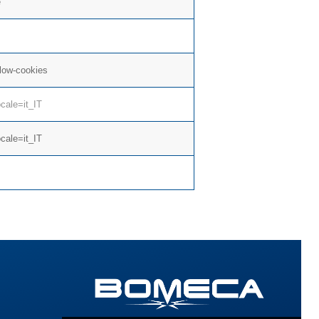
e
llow-cookies
cale=it_IT
cale=it_IT