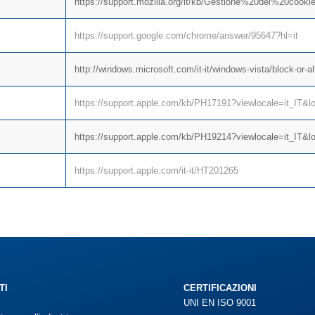
https://support.mozilla.org/it/kb/Gestione%20dei%20cooki
https://support.google.com/chrome/answer/95647?hl=it
http://windows.microsoft.com/it-it/windows-vista/block-or-a
https://support.apple.com/kb/PH17191?viewlocale=it_IT&lo
https://support.apple.com/kb/PH19214?viewlocale=it_IT&lo
https://support.apple.com/it-it/HT201265
TI
CERTIFICAZIONI
i
UNI EN ISO 9001